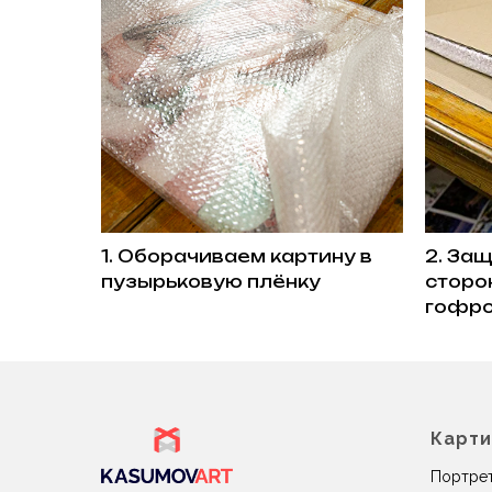
1. Оборачиваем картину в
2. За
пузырьковую плёнку
сторо
гофро
Карт
Портрет