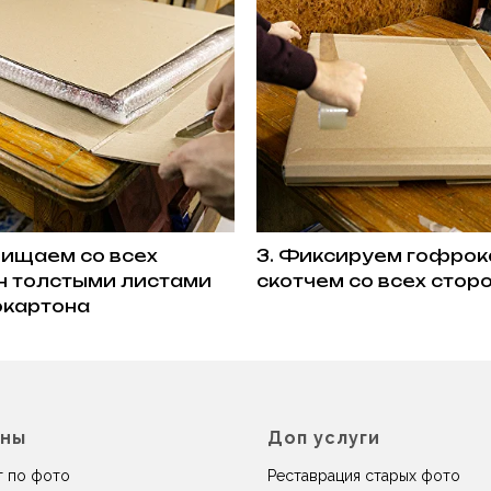
щищаем со всех
3. Фиксируем гофрок
н толстыми листами
скотчем со всех стор
картона
ины
Доп услуги
 по фото
Реставрация старых фото