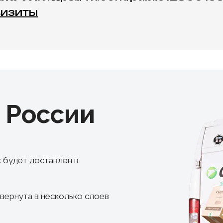
визиты
о
России
к будет доставлен в
авернута в несколько слоев