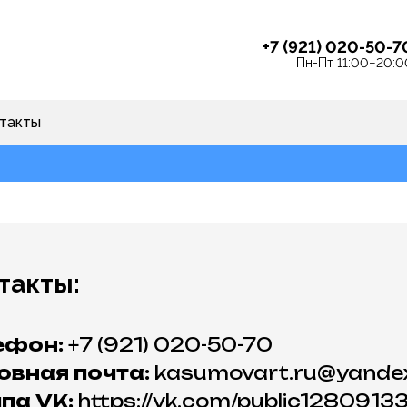
+7 (921) 020-50-7
Пн-Пт 11:00−20:0
такты
такты:
ефон:
+7 (921) 020-50-70
овная почта:
kasumovart.ru@yandex
па VK:
https://vk.com/public1280913