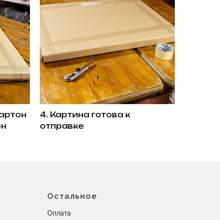
артон
4. Картина готова к
он
отправке
Остальное
Оплата