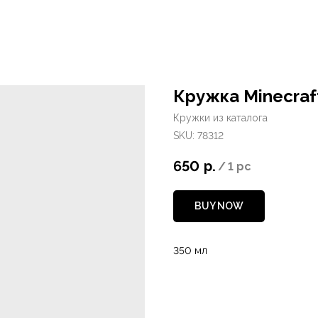
Кружка Minecraf
Кружки из каталога
SKU:
78312
650
р.
/
1 pc
BUY NOW
350 мл