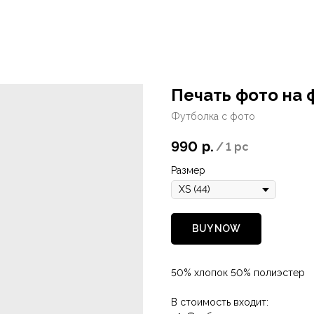
Печать фото на 
Футболка с фото
990
р.
/
1 pc
Размер
BUY NOW
50% хлопок 50% полиэстер
В стоимость входит: