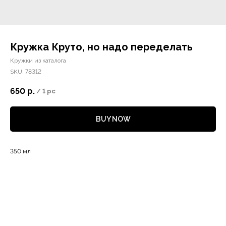
Кружка Круто, но надо переделать
Кружки из каталога
SKU:
78312
650
р.
/
1 pc
BUY NOW
350 мл