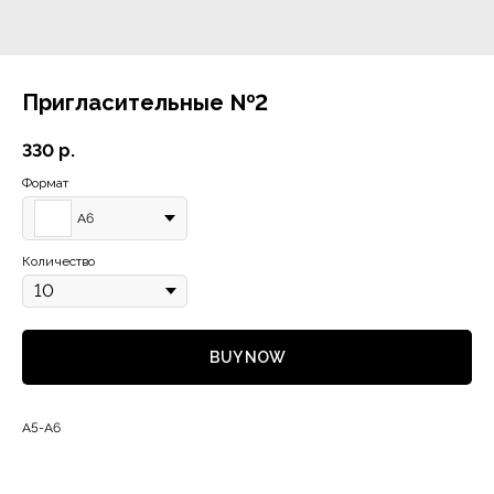
Пригласительные №2
330
р.
Формат
А6
Количество
BUY NOW
А5-А6