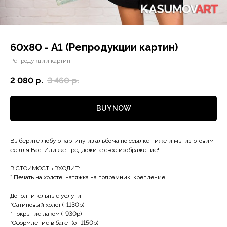
60х80 - А1 (Репродукции картин)
Репродукции картин
2 080
р.
3 460
р.
BUY NOW
Выберите любую картину из альбома по ссылке ниже и мы изготовим
её для Вас! Или же предложите своё изображение!
В СТОИМОСТЬ ВХОДИТ:
* Печать на холсте, натяжка на подрамник, крепление
Дополнительные услуги:
*Сатиновый холст (+1130р)
*Покрытие лаком (+930р)
*Оформление в багет (от 1150р)