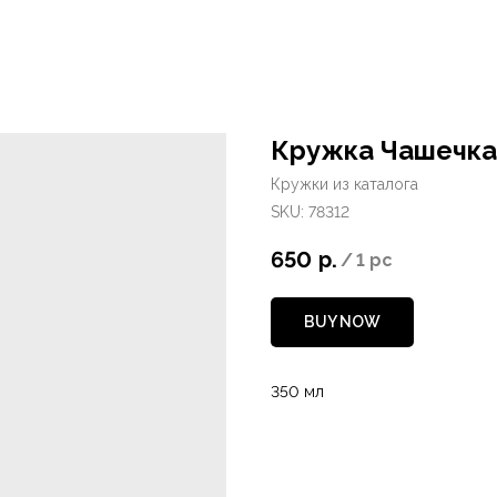
Кружка Чашечка
Кружки из каталога
SKU:
78312
650
р.
/
1 pc
BUY NOW
350 мл