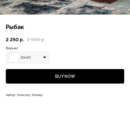
Рыбак
2 250
р.
2 990
р.
Формат
30х40
BUY NOW
Автор: Уинслоу Хомер