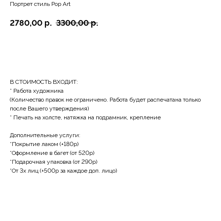
Портрет стиль Pop Art
2780,00
р.
3300,00
р.
BUY NOW
В СТОИМОСТЬ ВХОДИТ:
* Работа художника
(Количество правок не ограничено. Работа будет распечатана только
после Вашего утверждения)
* Печать на холсте, натяжка на подрамник, крепление
Дополнительные услуги:
*Покрытие лаком (+180р)
*Оформление в багет (от 520р)
*Подарочная упаковка (от 290р)
*От 3х лиц (+500р за каждое доп. лицо)