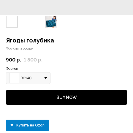
Ягоды голубика
Фрукты и овощи
900
р.
1 800
р.
Формат
30х40
BUY NOW
Купить на Ozon