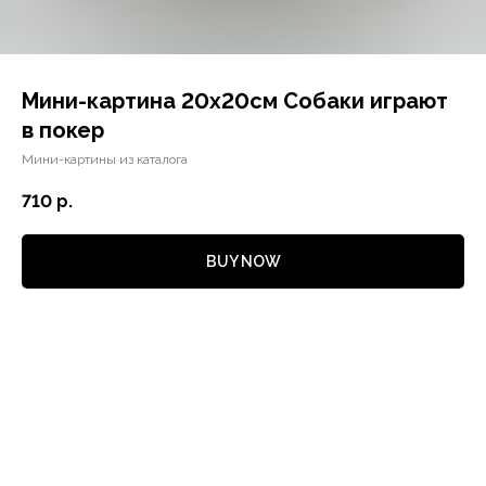
Мини-картина 20х20см Собаки играют
в покер
Мини-картины из каталога
710
р.
BUY NOW