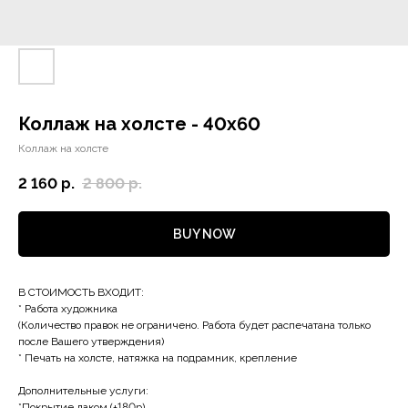
Коллаж на холсте - 40х60
Коллаж на холсте
2 160
р.
2 800
р.
BUY NOW
В СТОИМОСТЬ ВХОДИТ:
* Работа художника
(Количество правок не ограничено. Работа будет распечатана только
после Вашего утверждения)
* Печать на холсте, натяжка на подрамник, крепление
Дополнительные услуги:
*Покрытие лаком (+180р)