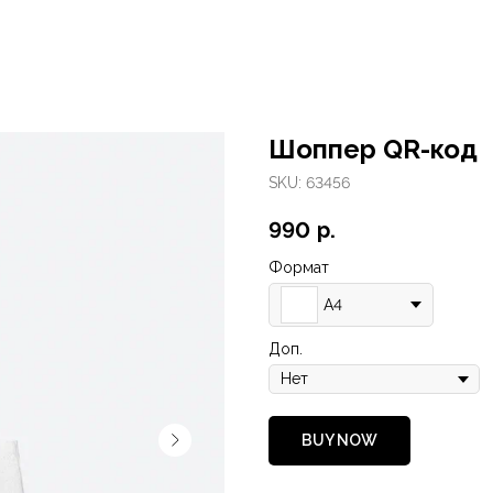
Шоппер QR-код
SKU:
63456
990
р.
Формат
А4
Доп.
BUY NOW