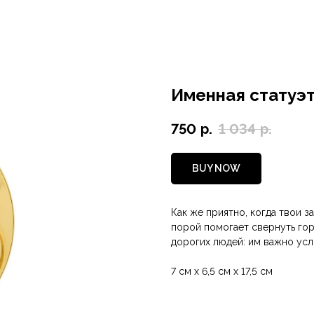
Именная статуэт
750
р.
1 034
р.
BUY NOW
Как же приятно, когда твои 
порой помогает свернуть гор
дорогих людей: им важно усл
7 см х 6,5 см х 17,5 см