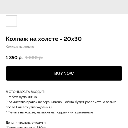
Коллаж на холсте - 20х30
Коллаж на холсте
1 350
р.
1 680
р.
BUY NOW
В СТОИМОСТЬ ВХОДИТ:
* Работа художника
(Количество правок не ограничено. Работа будет распечатана только
после Вашего утверждения)
* Печать на холсте, натяжка на подрамник, крепление
Дополнительные услуги:
*Покрытие лаком (+180р)