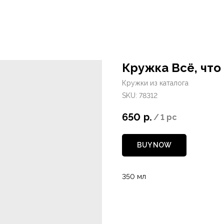
Кружка Всё, что
Кружки из каталога
SKU:
78312
650
р.
/
1 pc
BUY NOW
350 мл